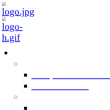
Équipements
Prépresse
Computer To Plate 
Conventionnel
Impression
Heidelberg