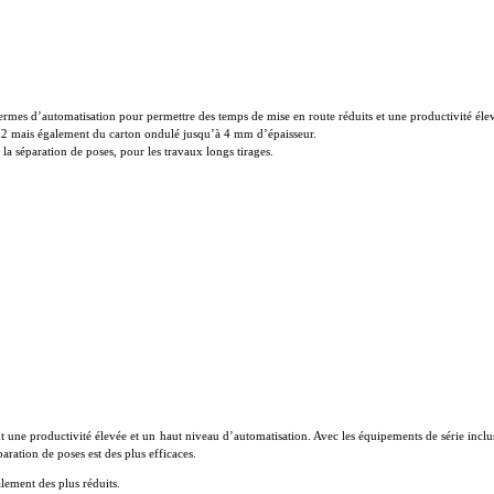
ermes d’automatisation pour permettre des temps de mise en route réduits et une productivité élev
/m2 mais également du carton ondulé jusqu’à 4 mm d’épaisseur.
a séparation de poses, pour les travaux longs tirages.
t une productivité élevée et un haut niveau d’automatisation. Avec les équipements de série incl
aration de poses est des plus efficaces.
lement des plus réduits.