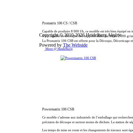
Promatrix 106 CS / CSB
Capable de produire 8 000 f/h, ce modèle est très bien équipé en t
Copyright © 2010-2026 Heidelberg Algérie
Il est capable de découper des supports allant du 90 au 2 000 gr
La Promatrix 106 CSB est offerte pour la Découpe, Décorticage et l
Powered by
The Webside
More @ Heidelberg
Powermatrix 106 CSB
Ce modèle s’adresse aux industriels de l’emballage qui recherchen
précision de découpe et surtout moins de déchets. La station de sép
Les temps de mise en route et les changements de travaux sont éga